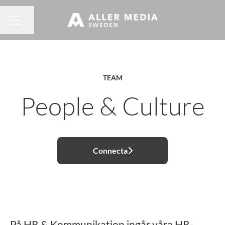
Dela sidan
KARRIÄRMENY
TEAM
People & Culture
Connecta
På HR & Kommunikation ingår våra HR-,